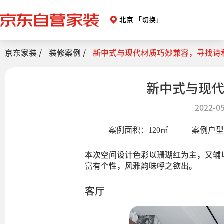
北京
「切换」
京东家装 /
装修案例 /
新中式与现代材质巧妙兼容，寻找诗
新中式与现
2022-05
案例面积：
120
㎡
案例户
本次空间设计色彩以珊瑚红为主，又辅
富有个性，风雅韵味呼之欲出。
客厅