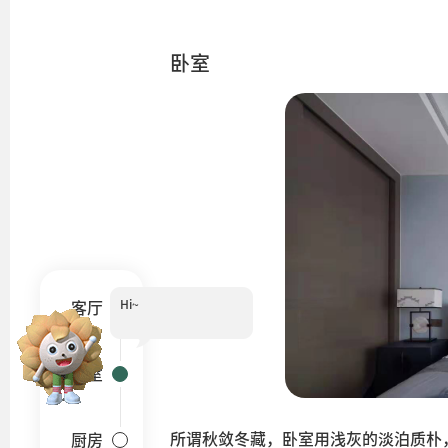
卧室
Hi~
客厅
卧室
所谓秋敛冬藏，卧室用浅灰的淡泊质朴
厨房