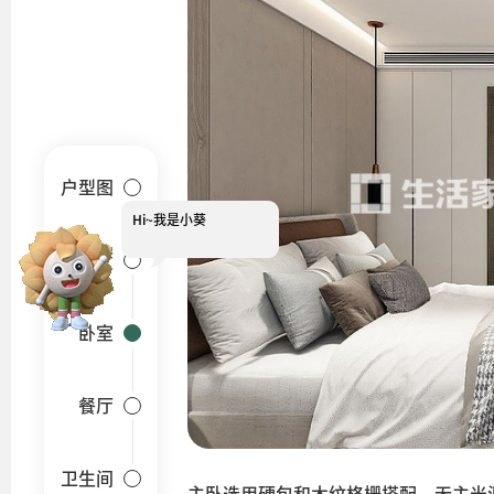
户型图
Hi~
我是小葵
装修报价可以找我哟~
客厅
卧室
餐厅
卫生间
主卧选用硬包和木纹格栅搭配，无主光