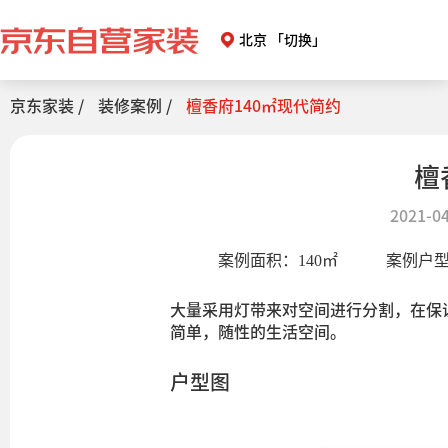
北京
「切换」
京东家装 /
装修案例 /
檀香府140㎡现代简约
檀
2021-04
案例面积：
140
㎡
案例户
大量采用灯带来对空间进行分割，在保
简单，随性的生活空间。
户型图