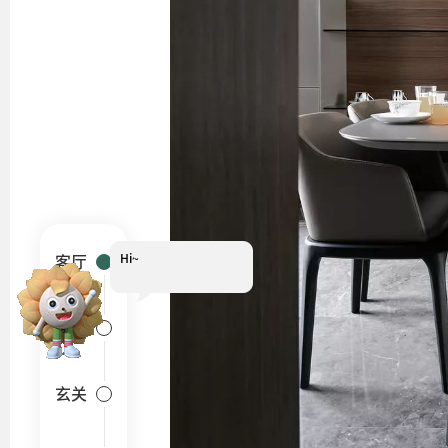
Hi~
我是小葵
客厅
餐厅
玄关