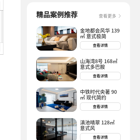
精品案例推荐
查看更多
金地都会风华 139
㎡ 意式极简
查看详情
山海湾8号 168㎡
意式多巴胺
查看详情
中铁时代央著 90
㎡ 现代简约
查看详情
滇池晴翠 128㎡
意式风
查看详情