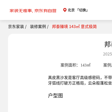
北京
「切换」
京东家装 /
装修案例 /
邦泰臻境 143㎡ 意式极简
邦
2025
案例面积：
143
㎡
案例
真皮黑沙发是客厅高级感密码，不带
牙弧线打破方正格局，云朵般蓬松坐
户型图