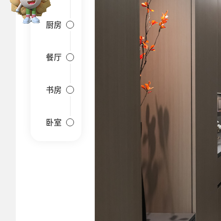
厨房
餐厅
书房
卧室