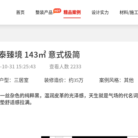
首页
整装产品
精品案例
设计实力
材料/施
泰臻境 143㎡ 意式极简
-10-31 15:25:43
查看人数
2233
户型：
三居室
装修造价：约
35
万
案例风格：
其他
一丝杂色的纯粹黑，温润皮革的光泽感，天生就是气场的代名词
垫舒适感拉满。