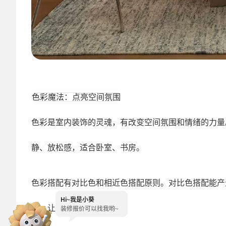
色彩魔法：点亮空间氛围
色彩是室内装饰的灵魂，有改变空间氛围和情绪的力量
静、放松感，适合卧室、书房。
色彩搭配有对比色和相近色搭配原则。对比色搭配能产
Hi~
我是小葵
围，让空间更统一舒适。
装修报价可以找我哟~