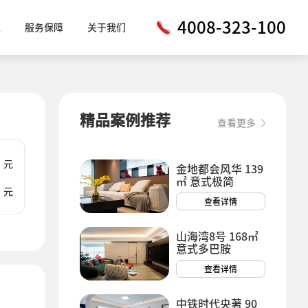
4008-323-100
工
服务保障
关于我们
精品案例推荐
查看更多
元
金地都会风华 139
㎡ 意式极简
元
查看详情
山海湾8号 168㎡
意式多巴胺
查看详情
中铁时代央著 90