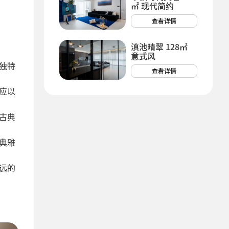
㎡ 现代简约
查看详情
滇池晴翠 128㎡
意式风
独特
查看详情
应以
古典
典雅
远的