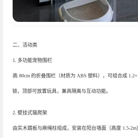
二、活动类
1. 多功能宠物围栏
高
80cm 的折叠围栏（材质为 ABS 塑料），可组合成 1
锁，顶部可放置玩具，兼具隔离与互动功能。
2. 壁挂式猫爬架
由实木踏板与麻绳柱组成，安装在阳台墙面（高度
1.5