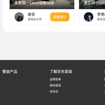
金星园120平米现代轻奢，高级大气
清芷园 120㎡ 现代简约
120㎡/轻奢/四居
12
谢非
李艳
找他设计
首席设计师
首席
整装产品
了解京东家装
品牌故事
媒体报道
体验店